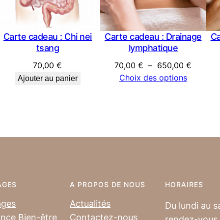
€
Carte cadeau : Chi nei
Carte cadeau : Drainage
Ca
tsang
lymphatique
Plage
70,00
€
70,00
€
–
650,00
€
de
Choix des options
Ajouter au panier
prix :
70,00 
à
650,00
AGES
A PROPOS DE NOUS
HORAIRES
ages
Actualités
Du lundi au s
nce Bien-être
Contactez-nous
rendez-vous