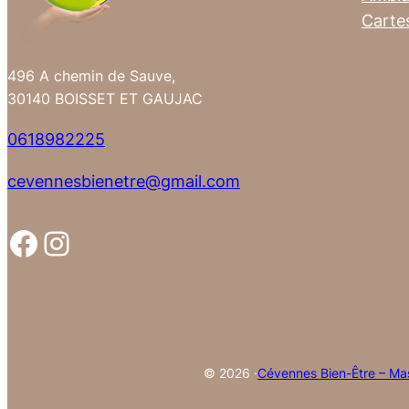
Carte
496 A chemin de Sauve,
30140 BOISSET ET GAUJAC
0618982225
cevennesbienetre@gmail.com
Facebook
Instagram
© 2026 ·
Cévennes Bien-Être – Mas