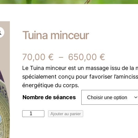
Tuina minceur
P
70,00
€
–
650,00
€
Le Tuina minceur est un massage issu de la m
l
spécialement conçu pour favoriser l’aminciss
a
énergétique du corps.
g
Nombre de séances
e
q
Ajouter au panier
d
u
a