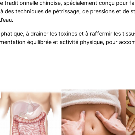
e
 traditionnelle chinoise, spécialement conçu pour fa
0
u
à des techniques de pétrissage, de pressions et de stim
r
d’eau.
phatique, à drainer les toxines et à raffermir les tiss
€
mentation équilibrée et activité physique, pour acco
à
6
5
0
,
0
0