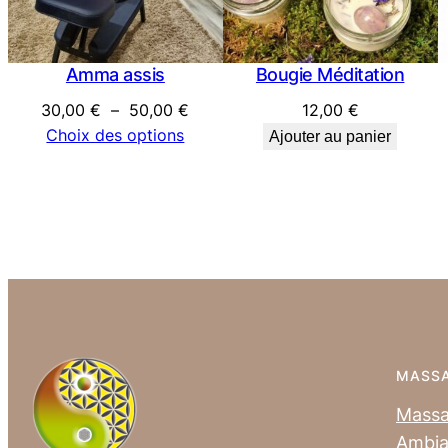
Amma assis
Bougie Méditation
Plage
30,00
€
–
50,00
€
12,00
€
de
Choix des options
Ajouter au panier
prix :
30,00 €
à
50,00 €
MASS
Mass
Ambia