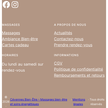
Facebook
Instagram
MASSAGES
A PROPOS DE NOUS
Massages
Actualités
Ambiance Bien-être
Contactez-nous
Cartes cadeau
Prendre rendez-vous
HORAIRES
INFORMATIONS
CGV
Du lundi au samedi sur
Politique de confidentialité
rendez-vous
Remboursements et retours
©
Cévennes Bien-Être – Massages bien-être
·
Mentions
· Tous droits
2026
et soins énergétiques
légales
réservés
·