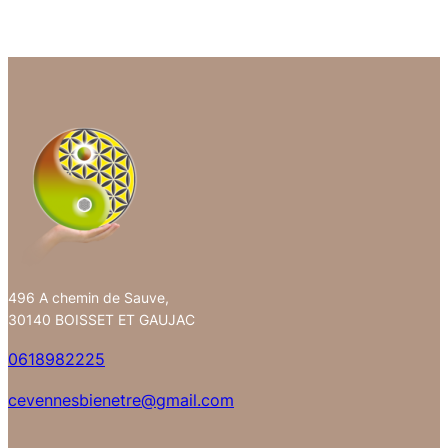
496 A chemin de Sauve,
30140 BOISSET ET GAUJAC
0618982225
cevennesbienetre@gmail.com