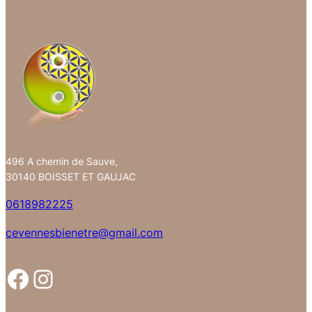
496 A chemin de Sauve,
30140 BOISSET ET GAUJAC
0618982225
cevennesbienetre@gmail.com
Facebook
Instagram