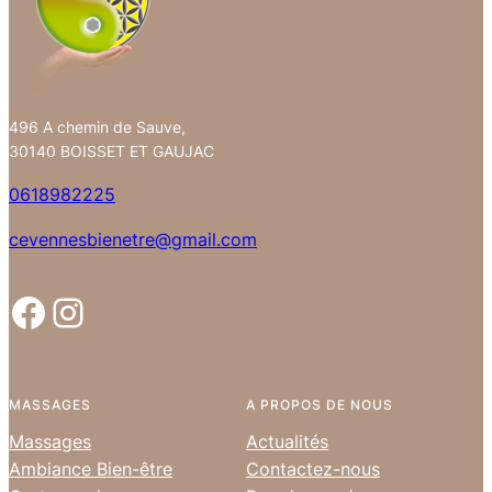
496 A chemin de Sauve,
30140 BOISSET ET GAUJAC
0618982225
cevennesbienetre@gmail.com
Facebook
Instagram
MASSAGES
A PROPOS DE NOUS
Massages
Actualités
Ambiance Bien-être
Contactez-nous