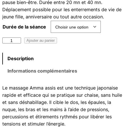
pause bien-être. Durée entre 20 mn et 40 mn.
g
Déplacement possible pour les enterrements de vie de
e
jeune fille, anniversaire ou tout autre occasion.
d
Durée de la séance
e
q
Ajouter au panier
p
u
a
r
Description
n
i
t
Informations complémentaires
i
x
t
Le massage Amma assis est une technique japonaise
é
rapide et efficace qui se pratique sur chaise, sans huile
d
:
et sans déshabillage. Il cible le dos, les épaules, la
e
nuque, les bras et les mains à l’aide de pressions,
3
A
percussions et étirements rythmés pour libérer les
m
0
tensions et stimuler l’énergie.
m