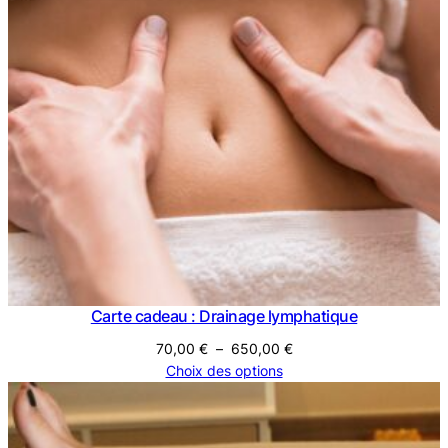
Carte cadeau : Drainage lymphatique
Plage
70,00
€
–
650,00
€
de
Choix des options
prix :
70,00 €
à