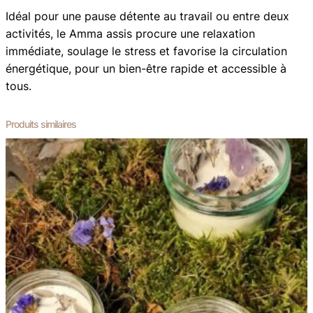
a
,
Idéal pour une pause détente au travail ou entre deux
a
activités, le Amma assis procure une relaxation
0
s
immédiate, soulage le stress et favorise la circulation
s
0
énergétique, pour un bien-être rapide et accessible à
i
tous.
s
€
Produits similaires
à
5
0
,
0
0