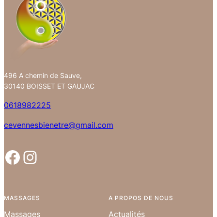
496 A chemin de Sauve,
30140 BOISSET ET GAUJAC
0618982225
cevennesbienetre@gmail.com
Facebook
Instagram
MASSAGES
A PROPOS DE NOUS
Massages
Actualités