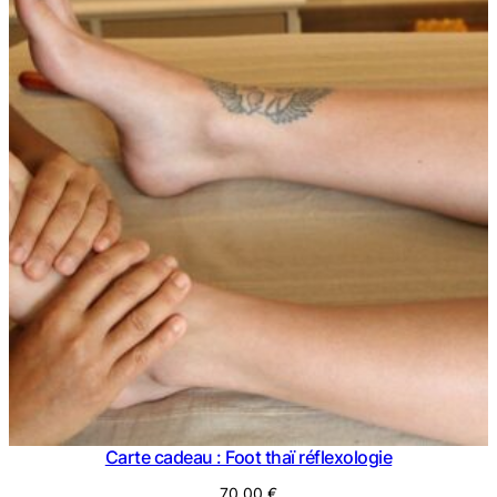
70,00 €
à
650,00 €
Carte cadeau : Foot thaï réflexologie
70,00
€