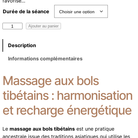
favorise…
Durée de la séance
q
Ajouter au panier
u
a
Description
n
t
Informations complémentaires
i
t
Massage aux bols
é
d
tibétains : harmonisation
e
M
et recharge énergétique
a
s
s
Le
massage aux bols tibétains
est une pratique
a
ancestrale issue des traditions asiatiques qui utilise les