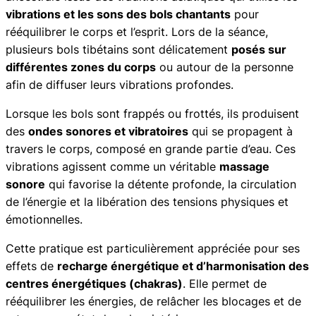
g
vibrations et les sons des bols chantants
pour
e
rééquilibrer le corps et l’esprit. Lors de la séance,
a
plusieurs bols tibétains sont délicatement
posés sur
u
différentes zones du corps
ou autour de la personne
x
afin de diffuser leurs vibrations profondes.
b
Lorsque les bols sont frappés ou frottés, ils produisent
o
des
ondes sonores et vibratoires
qui se propagent à
l
travers le corps, composé en grande partie d’eau. Ces
s
vibrations agissent comme un véritable
massage
t
sonore
qui favorise la détente profonde, la circulation
i
de l’énergie et la libération des tensions physiques et
b
émotionnelles.
é
t
Cette pratique est particulièrement appréciée pour ses
a
effets de
recharge énergétique et d’harmonisation des
i
centres énergétiques (chakras)
. Elle permet de
n
rééquilibrer les énergies, de relâcher les blocages et de
s