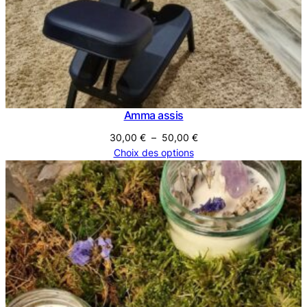
Amma assis
Plage
30,00
€
–
50,00
€
de
Choix des options
prix :
30,00 €
à
50,00 €