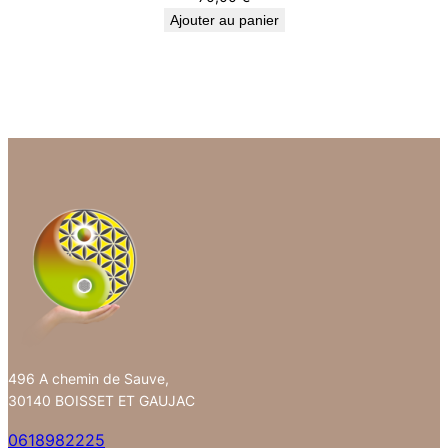
Ajouter au panier
496 A chemin de Sauve,
30140 BOISSET ET GAUJAC
0618982225