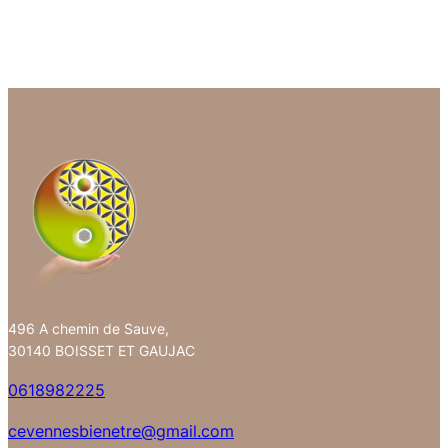
496 A chemin de Sauve,
30140 BOISSET ET GAUJAC
0618982225
cevennesbienetre@gmail.com