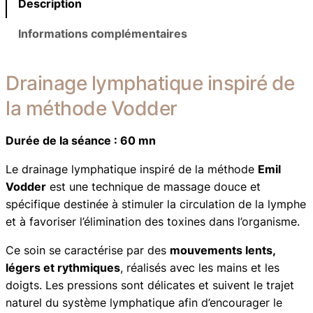
:
Description
n
7
t
Informations complémentaires
i
0
t
Drainage lymphatique inspiré de
é
,
d
la méthode Vodder
0
e
D
0
Durée de la séance : 60 mn
r
Le drainage lymphatique inspiré de la méthode
Emil
a
Vodder
est une technique de massage douce et
i
€
spécifique destinée à stimuler la circulation de la lymphe
n
à
et à favoriser l’élimination des toxines dans l’organisme.
a
g
6
Ce soin se caractérise par des
mouvements lents,
e
légers et rythmiques
, réalisés avec les mains et les
5
l
doigts. Les pressions sont délicates et suivent le trajet
y
0
naturel du système lymphatique afin d’encourager le
m