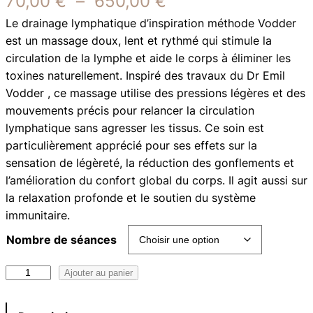
P
70,00
€
–
650,00
€
Le drainage lymphatique d’inspiration méthode Vodder
l
est un massage doux, lent et rythmé qui stimule la
a
circulation de la lymphe et aide le corps à éliminer les
toxines naturellement. Inspiré des travaux du Dr Emil
g
Vodder , ce massage utilise des pressions légères et des
e
mouvements précis pour relancer la circulation
lymphatique sans agresser les tissus. Ce soin est
d
particulièrement apprécié pour ses effets sur la
e
sensation de légèreté, la réduction des gonflements et
l’amélioration du confort global du corps. Il agit aussi sur
p
la relaxation profonde et le soutien du système
r
immunitaire.
i
Nombre de séances
x
q
Ajouter au panier
u
a