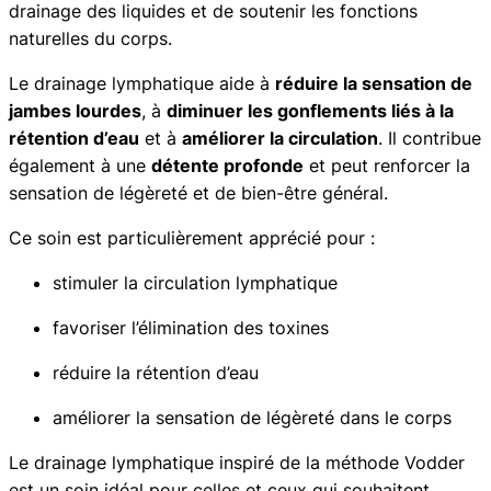
drainage des liquides et de soutenir les fonctions
,
p
naturelles du corps.
h
0
a
Le drainage lymphatique aide à
réduire la sensation de
0
t
jambes lourdes
, à
diminuer les gonflements liés à la
i
rétention d’eau
et à
améliorer la circulation
. Il contribue
q
également à une
détente profonde
et peut renforcer la
€
u
sensation de légèreté et de bien-être général.
e
Ce soin est particulièrement apprécié pour :
stimuler la circulation lymphatique
favoriser l’élimination des toxines
réduire la rétention d’eau
améliorer la sensation de légèreté dans le corps
Le drainage lymphatique inspiré de la méthode Vodder
est un soin idéal pour celles et ceux qui souhaitent