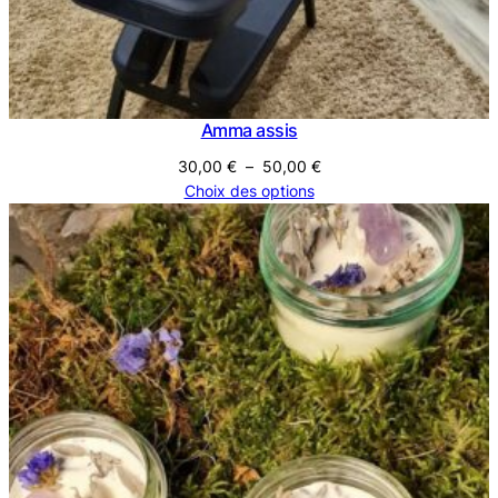
Amma assis
Plage
30,00
€
–
50,00
€
de
Choix des options
prix :
30,00 €
à
50,00 €