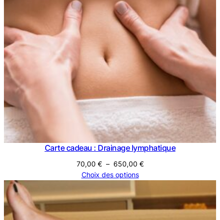
Carte cadeau : Drainage lymphatique
Plage
70,00
€
–
650,00
€
de
Choix des options
prix :
70,00 €
à
650,00 €