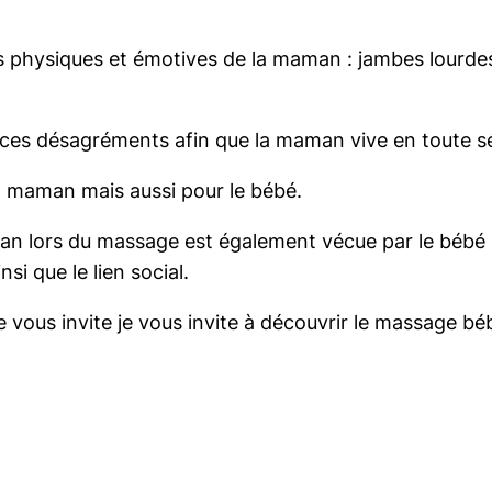
r
é
nes physiques et émotives de la maman : jambes lourde
n
a
 ces désagréments afin que la maman vive en toute sé
t
a
a maman mais aussi pour le bébé.
l
an lors du massage est également vécue par le bébé s
 que le lien social.
e vous invite je vous invite à découvrir le massage b