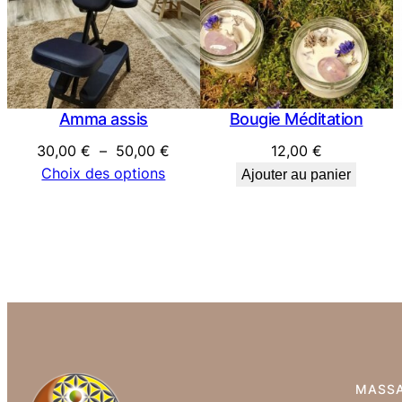
Amma assis
Bougie Méditation
Plage
30,00
€
–
50,00
€
12,00
€
de
Choix des options
Ajouter au panier
prix :
30,00 €
à
50,00 €
MASS