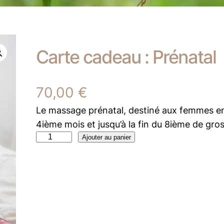
Carte cadeau : Prénatal
70,00
€
Le massage prénatal, destiné aux femmes enc
4ième mois et jusqu’à la fin du 8ième de gro
q
Ajouter au panier
u
a
n
t
i
t