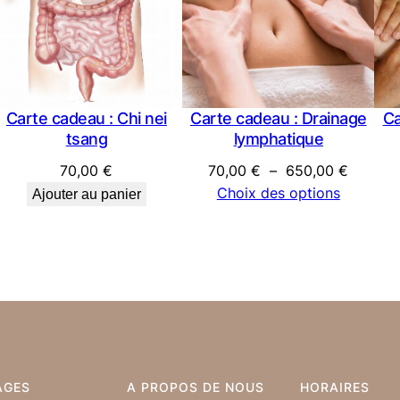
Carte cadeau : Chi nei
Carte cadeau : Drainage
Ca
tsang
lymphatique
Plage
70,00
€
70,00
€
–
650,00
€
de
Choix des options
Ajouter au panier
prix :
70,00 
à
650,00
AGES
A PROPOS DE NOUS
HORAIRES