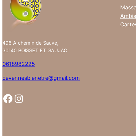
Mass
Ambia
Carte
496 A chemin de Sauve,
30140 BOISSET ET GAUJAC
0618982225
cevennesbienetre@gmail.com
Facebook
Instagram