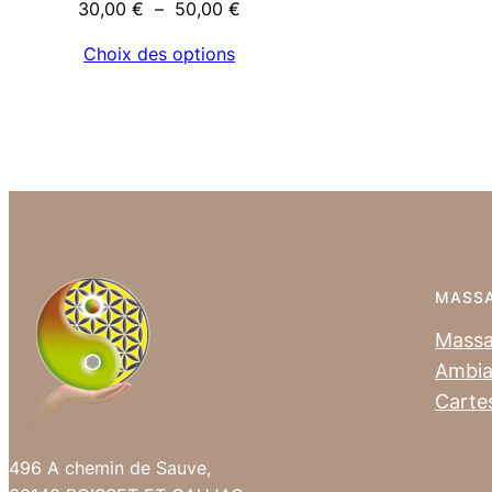
Plage
30,00
€
–
50,00
€
de
Choix des options
prix :
30,00 €
à
50,00 €
MASS
Mass
Ambia
Carte
496 A chemin de Sauve,