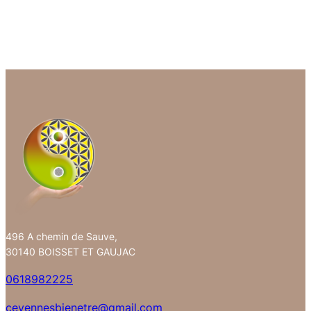
70,00 €
à
100,00 €
496 A chemin de Sauve,
30140 BOISSET ET GAUJAC
0618982225
cevennesbienetre@gmail.com