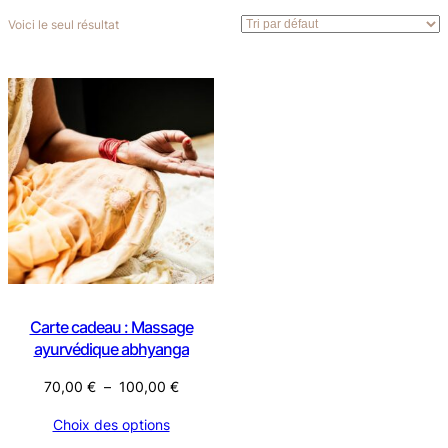
Voici le seul résultat
Carte cadeau : Massage
ayurvédique abhyanga
Plage
70,00
€
–
100,00
€
de
Choix des options
prix :