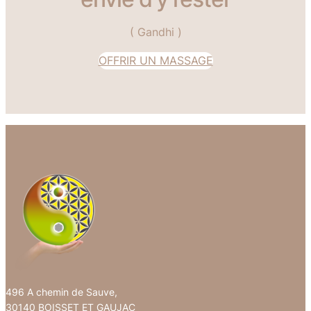
( Gandhi )
OFFRIR UN MASSAGE
496 A chemin de Sauve,
30140 BOISSET ET GAUJAC